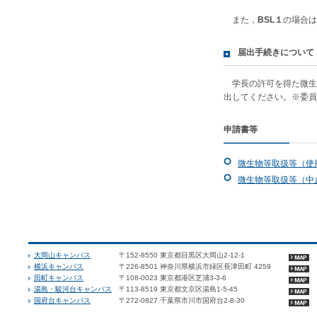
また，
BSL１
の場合は
届出手続きについて
学長の許可を得た微生
出してください。※委員
申請書等
微生物等取扱等（使
微生物等取扱等（中
大岡山キャンパス
〒152-8550 東京都目黒区大岡山2-12-1
横浜キャンパス
〒226-8501 神奈川県横浜市緑区長津田町 4259
田町キャンパス
〒108-0023 東京都港区芝浦3-3-6
湯島・駿河台キャンパス
〒113-8519 東京都文京区湯島1-5-45
国府台キャンパス
〒272-0827 千葉県市川市国府台2-8-30