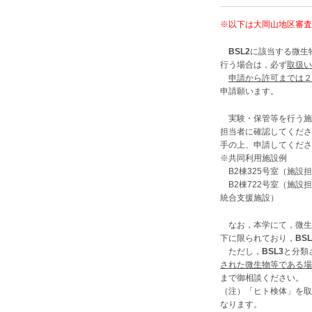
※以下は大岡山地区審査
BSL2
に該当する微生
行う場合は，必ず
取扱い
申請から許可までは２
申請願います。
実験・保管等を行う施
担当者に確認してくださ
手の上、申請してくださ
※共同利用施設例
B2棟325号室（施設
B2棟722号室（施設
統合支援施設）
なお，本学にて，微生
下に限られており，
BSL
ただし，
BSL3
と分類
された微生物等である場
まで御相談ください。
（注）「ヒト検体」を取
なります。