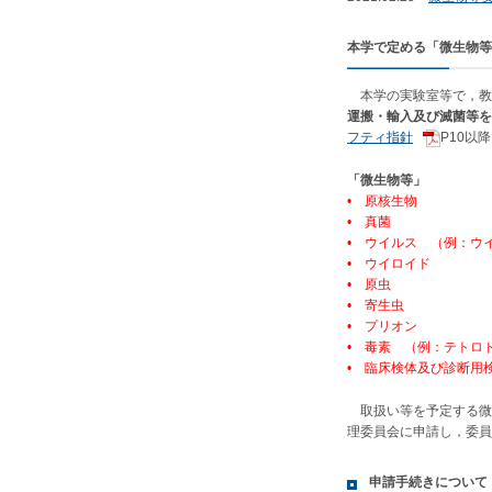
本学で定める「微生物等
本学の実験室等で，教
運搬・輸入及び滅菌等を
フティ指針
P10以
「微生物等」
• 原核生物
• 真菌
• ウイルス （例：ウ
• ウイロイド
• 原虫
• 寄生虫
• プリオン
• 毒素 （例：テトロ
• 臨床検体及び診断用
取扱い等を予定する微
理委員会に申請し，委員
申請手続きについて